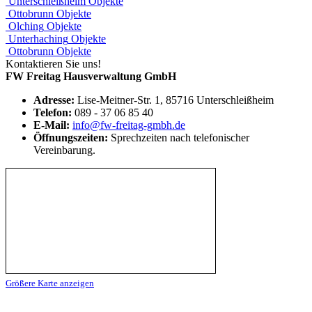
Unterschleißheim
Objekte
Ottobrunn
Objekte
Olching
Objekte
Unterhaching
Objekte
Ottobrunn
Objekte
Kontaktieren Sie uns!
FW Freitag Hausverwaltung GmbH
Adresse:
Lise-Meitner-Str. 1, 85716 Unterschleißheim
Telefon:
089 - 37 06 85 40
E-Mail:
info@fw-freitag-gmbh.de
Öffnungszeiten:
Sprechzeiten nach telefonischer
Vereinbarung.
Größere Karte anzeigen